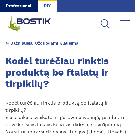
Skip to main content
Professional
DIY
Dažniausiai Užduodami Klausimai
Kodėl turėčiau rinktis
produktą be ftalatų ir
tirpiklių?
Kodėl turėčiau rinktis produktą be ftalatų ir
tirpiklių?
Šiais laikais sveikatai ir gerovei pavojingų produktų
poveikis šiais laikais kelia vis didesnį susirūpinimą.
Nors Europos valdžios institucijos („Echa“, „Reach“)