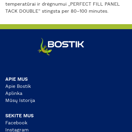
temperatūrai ir drėgnumui „PERFECT FILL PANEL
TACK DOUBLE“ stingsta per 80–100 minutes.
APIE MUS
Apie Bostik
Aplinka
Mūsų Istorija
SEKITE MUS
Facebook
Instagram