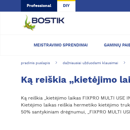
Skip to main content
Professional
DIY
MEISTRAVIMO SPRENDIMAI
GAMINIŲ PAI
pradinis puslapis
dažniausiai užduodami klausimai
Ką reiškia „kietėjimo l
Ką reiškia „kietėjimo laikas FIXPRO MULTI USE I
Kietėjimo laikas reiškia hermetiko kietėjimo tr
50% santykiniam drėgnumui, „FIXPRO MULTI USE 