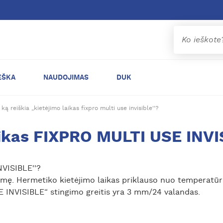
EŠKA
NAUDOJIMAS
DUK
ką reiškia „kietėjimo laikas fixpro multi use invisible''?
aikas FIXPRO MULTI USE INVI
NVISIBLE''?
ukmę. Hermetiko kietėjimo laikas priklauso nuo temperatū
INVISIBLE“ stingimo greitis yra 3 mm/24 valandas.