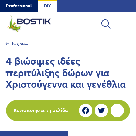
Skip to main content
Professional
DIY
Πώς να...
4 βιώσιμες ιδέες
περιτύλιξης δώρων για
Χριστούγεννα και γενέθλια
Fa
Tw
S
Κοινοποιήστε τη σελίδα
ce
itt
ar