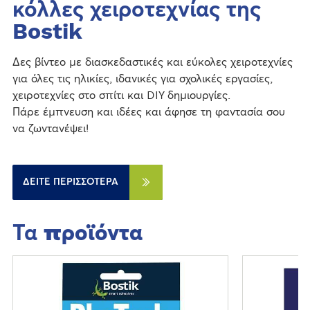
κόλλες χειροτεχνίας της
Bostik
Δες βίντεο με διασκεδαστικές και εύκολες χειροτεχνίες
για όλες τις ηλικίες, ιδανικές για σχολικές εργασίες,
χειροτεχνίες στο σπίτι και DIY δημιουργίες.
Πάρε έμπνευση και ιδέες και άφησε τη φαντασία σου
να ζωντανέψει!
ΔΕΊΤΕ ΠΕΡΙΣΣΌΤΕΡΑ
Τα
προϊόντα
Π
Π
ε
ε
ρ
ρ