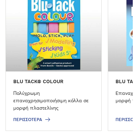
ι
ι
σ
σ
σ
σ
ό
ό
τ
τ
ε
ε
ρ
ρ
α
α
BLU TACK® COLOUR
BLU TAC
Πολύχρωμη
Επαναχρη
επαναχρησιμοποιήσιμη κόλλα σε
μορφή πλ
μορφή πλαστελίνης
ΠΕΡΙΣΣΌΤΕΡΑ
ΠΕΡΙΣΣΌΤ