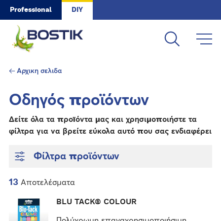
Skip to main content
Professional
DIY
Αρχικη σελιδα
Οδηγός προϊόντων
Δείτε όλα τα προïόντα μας και χρησιμοποιήστε τα
φίλτρα για να βρείτε εύκολα αυτό που σας ενδιαφέρει
Φίλτρα προϊόντων
13
Αποτελέσματα
Π
BLU TACK® COLOUR
ε
ρ
Πολύχρωμη επαναχρησιμοποιήσιμη