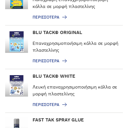
ι
κόλλα σε μορφή πλαστελίνης
σ
ΠΕΡΙΣΣΌΤΕΡΑ
σ
ό
Π
BLU TACK® ORIGINAL
τ
ε
ε
ρ
Επαναχρησιμοποιήσιμη κόλλα σε μορφή
ρ
ι
πλαστελίνης
α
σ
ΠΕΡΙΣΣΌΤΕΡΑ
σ
ό
Π
BLU TACK® WHITE
τ
ε
ε
ρ
Λευκή επαναχρησιμοποιήσιμη κόλλα σε
ρ
ι
μορφή πλαστελίνης
α
σ
ΠΕΡΙΣΣΌΤΕΡΑ
σ
ό
Π
FAST TAK SPRAY GLUE
τ
ε
ε