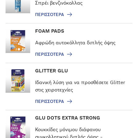
ρ
Σπρέι βενζινόκολλας
ρ
ι
α
ΠΕΡΙΣΣΌΤΕΡΑ
σ
σ
Π
FOAM PADS
ό
ε
τ
ρ
Αφρώδη αυτοκόλλητα διπλής όψης
ε
ι
ρ
ΠΕΡΙΣΣΌΤΕΡΑ
σ
α
σ
Π
GLITTER GLU
ό
ε
τ
ρ
Ιδανική λύση για να προσθέσετε Glitter
ε
ι
στις χειροτεχνίες
ρ
σ
α
ΠΕΡΙΣΣΌΤΕΡΑ
σ
ό
Π
GLU DOTS EXTRA STRONG
τ
ε
ε
ρ
Κουκκίδες μόνιμου διάφανου
ρ
ι
συγκολλητικού διπλής όψης -…