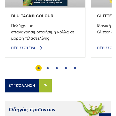
BLU TACK® COLOUR
GLITTER
Πολύχρωμη
Ιδανική λ
επαναχρησιμοποιήσιμη κόλλα σε
Glitter στ
μορφή πλαστελίνης
ΠΕΡΙΣΣΌΤΕΡΑ
ΠΕΡΙΣΣΌΤ
ΣΥΓΚΌΛΛΗΣΗ
Οδηγός προϊοντων