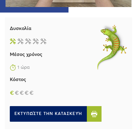
Δυσκολία
Μέσος χρόνος
1 ώρα
Κόστος
€
€
€
€
€
ΕΚΤΥΠΏΣΤΕ ΤΗΝ ΚΑΤΑΣΚΕΥΉ