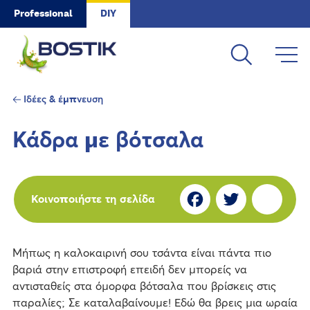
Skip to main content
Professional
DIY
Ιδέες & έμπνευση
Κάδρα με βότσαλα
Fa
Tw
S
Κοινοποιήστε τη σελίδα
ce
itt
ar
Μήπως η καλοκαιρινή σου τσάντα είναι πάντα πιο
bo
er
e
βαριά στην επιστροφή επειδή δεν μπορείς να
αντισταθείς στα όμορφα βότσαλα που βρίσκεις στις
ok
παραλίες; Σε καταλαβαίνουμε! Εδώ θα βρεις μια ωραία