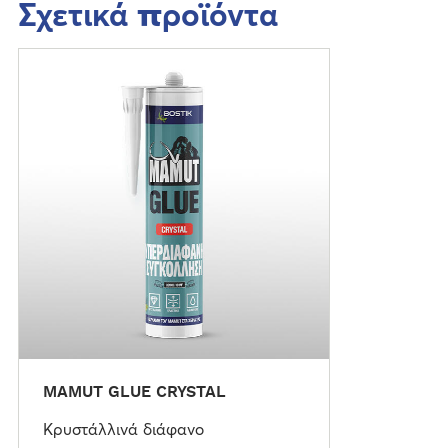
Σχετικά προϊόντα
Π
ε
ρ
ι
σ
σ
ό
τ
ε
ρ
α
MAMUT GLUE CRYSTAL
Κρυστάλλινά διάφανο