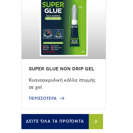
σ
σ
ό
τ
ε
ρ
α
SUPER GLUE NON DRIP GEL
Κυανοακρυλική κόλλα στιγμής
σε gel
ΠΕΡΙΣΣΌΤΕΡΑ
ΔΕΊΤΕ ΌΛΑ ΤΑ ΠΡΟΪΌΝΤΑ