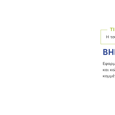
TI
Η τσ
ΒΗ
Εφαρμ
και κο
κομμέ