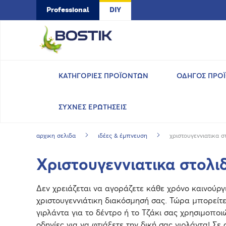
Skip to main content
Professional
DIY
ΚΑΤΗΓΟΡΙΕΣ ΠΡΟΪΟΝΤΩΝ
ΟΔΗΓΟΣ ΠΡΟ
ΣΥΧΝΕΣ ΕΡΩΤΗΣΕΙΣ
αρχικη σελιδα
ιδέες & έμπνευση
χριστουγεννιατικα σ
Χριστουγεννιατικα στολιδ
Δεν χρειάζεται να αγοράζετε κάθε χρόνο καινούργι
χριστουγεννιάτικη διακόσμησή σας. Τώρα μπορείτε
γιρλάντα για το δέντρο ή το Τζάκι σας χρησιμοποι
οδηγίες για να φτιάξετε την δική σας γιρλάντα! Σε