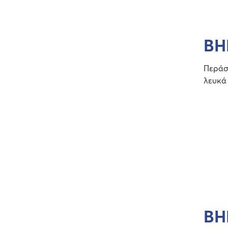
ΒΗ
Περάστ
λευκά
ΒΗ