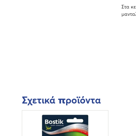
Στα κ
μανταλ
Σχετικά προϊόντα
Π
ε
ρ
ι