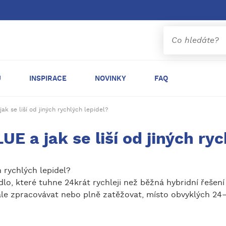
Ů
INSPIRACE
NOVINKY
FAQ
jak se liší od jiných rychlých lepidel?
E a jak se liší od jiných ryc
h rychlých lepidel?
lo, které tuhne 24krát rychleji než běžná hybridní řešení
 dále zpracovávat nebo plně zatěžovat, místo obvyklých 2