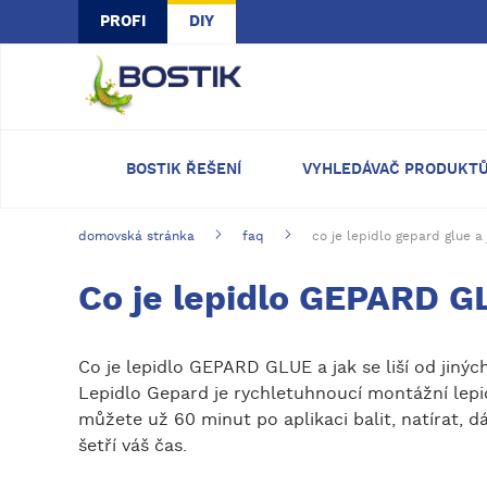
Skip to main content
PROFI
DIY
BOSTIK ŘEŠENÍ
VYHLEDÁVAČ PRODUKT
domovská stránka
faq
co je lepidlo gepard glue a 
Co je lepidlo GEPARD GLU
Co je lepidlo GEPARD GLUE a jak se liší od jinýc
Lepidlo Gepard je rychletuhnoucí montážní lepid
můžete už 60 minut po aplikaci balit, natírat,
šetří váš čas.