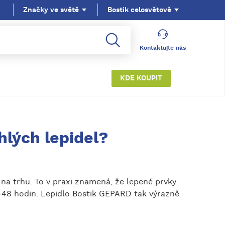
Značky ve světě
Bostik celosvětově
Kontaktujte nás
KDE KOUPIT
hlých lepidel?
 na trhu. To v praxi znamená, že lepené prvky
4–48 hodin. Lepidlo Bostik GEPARD tak výrazně