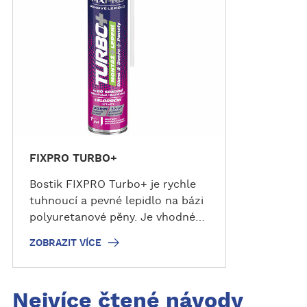
z
i
t
v
í
c
e
FIXPRO TURBO+
Bostik FIXPRO Turbo+ je rychle
tuhnoucí a pevné lepidlo na bázi
polyuretanové pěny. Je vhodné
pro montáž okenních a dveřních
ZOBRAZIT VÍCE
rámů, lepení obkladů, panelů,
dekorativních prvků a vyplňování
dutin. Je rychlý, ale ne příliš
Nejvíce čtené návody
rychlý: 60 sekund na nanesení