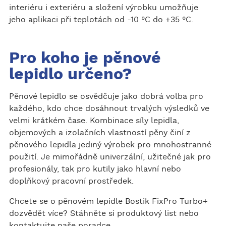
interiéru i exteriéru a složení výrobku umožňuje
jeho aplikaci při teplotách od -10 °C do +35 °C.
Pro koho je pěnové
lepidlo určeno?
Pěnové lepidlo se osvědčuje jako dobrá volba pro
každého, kdo chce dosáhnout trvalých výsledků ve
velmi krátkém čase. Kombinace síly lepidla,
objemových a izolačních vlastností pěny činí z
pěnového lepidla jediný výrobek pro mnohostranné
použití. Je mimořádně univerzální, užitečné jak pro
profesionály, tak pro kutily jako hlavní nebo
doplňkový pracovní prostředek.
Chcete se o pěnovém lepidle Bostik FixPro Turbo+
dozvědět více? Stáhněte si produktový list nebo
kontaktujte naše poradce.