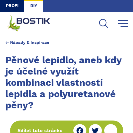
Skip to main content
PROFI
DIY
Nápady & Inspirace
Pěnové lepidlo, aneb kdy
je účelné využít
kombinaci vlastností
lepidla a polyuretanové
pěny?
Fa
Tw
Sh
Sdílet tuto stránku