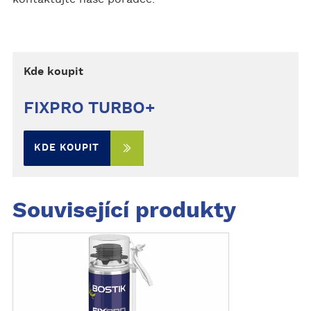
Kde koupit
FIXPRO TURBO+
KDE KOUPIT
Související produkty
Z
o
b
r
a