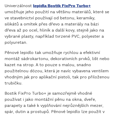
Univerzálnost
lepidla Bostik FixPro Turbo+
umožňuje jeho použití na většinu materiálů, které se
ve stavebnictví používají od betonu, keramiky,
silikátů a omítek přes dřevo a materiály na bázi
dřeva až po ocel, hliník a další kovy, stejně jako na
vybrané plasty, například tvrzené PVC, polyester a
polyuretan.
Pěnové lepidlo tak umožňuje rychlou a efektivní
montáž sádrokartonu, dekorativních prvků, lišt nebo
kazet na strop. A to pouze s malou, snadno
použitelnou dózou, která je navíc vybavena ventilem
vhodným jak pro aplikační pistoli, tak pro přiloženou
trubičku.
Bostik FixPro Turbo+ je samozřejmě vhodné
používat i jako montážní pěnu na okna, dveře,
parapety a také k vyplňování nejrůznějších mezer,
spár, dutin a prostupů. Pěnové lepidlo lze použít v