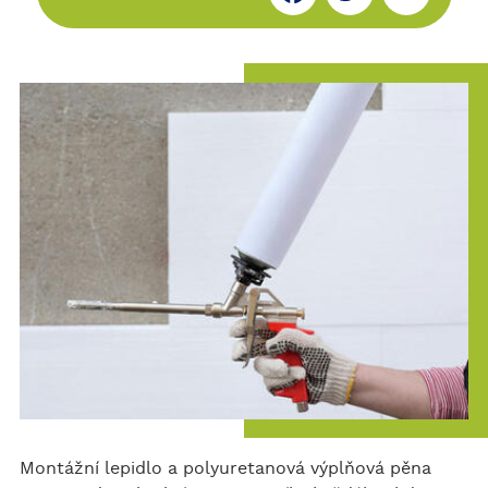
ce
itt
ar
bo
er
e
ok
Montážní lepidlo a polyuretanová výplňová pěna