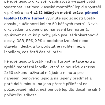
pěnové lepidlo díky své rozpínavosti výrazně vyšší
vydatnost. Zatímco klasické montážní lepidlo vystačí
v průměru na
4 až 12 běžných metrů práce
,
pěnové
lepidlo FixPro Turbo+
vyvinuté společností Bostik
dosahuje účinnosti kolem 50 běžných metrů. Navíc
díky velkému objemu po nanesení lze materiál
aplikovat na velké plochy, jako jsou sádrokartonové
desky, OSB, EPS, XPS a podobné izolační nebo
stavební desky, a to podstatně rychleji než s
lepidlem, což šetří čas při práci.
Pěnové lepidlo Bostik FixPro Turbo+ je také extra
rychlé montážní lepidlo, které se používá v režimu
2x60 sekund: uživatel má jednu minutu pro
nanesení pěnového lepidla na lepený předmět a
poté další minutu na jeho přesné přiložení na
požadované místo, než pěnové lepidlo dosáhne silné
počáteční adheze.