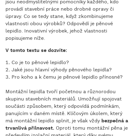
jsou neodmyslitelnými pomocníky každého, kdo
provádí stavební práce nebo drobné opravy či
úpravy. Co se tedy stane, když zkombinujeme
vlastnosti obou výrobků? Odpovědí je pěnové
lepidlo. Inovativní výrobek, jehož vlastnosti
popisujeme níže.
V tomto textu se dozvíte:
Co je to pěnové lepidlo?
Jaké jsou hlavní výhody pěnového lepidla?
Pro koho a k čemu je pěnové lepidlo přínosné?
Montážní lepidla tvoří početnou a různorodou
skupinu stavebních materiálů. Umožňují spojovat
součásti způsobem, který odpovídá podmínkám,
panujícím v daném místě. Klíčovým úkolem, který
má montážní lepidlo splnit, je však vždy
bezpečná a
trvanlivá přilnavost.
Oproti tomu montážní pěna je
především izolační materiál, který díky svému