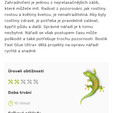
bo
er
e
Zahradničení je jednou z nejrelaxačnějších zálib,
které můžete mít. Radost z pozorování, jak rostliny
ok
rostou a květiny kvetou, je nenahraditelná. Aby byly
rostliny zdravé, je potřeba je pravidelně zalévat,
kypřit půdu a další. Správné nářadí je k tomu
nezbytné. Nářadí se však postupem času může
poškodit a také potřebuje trochu pozornosti. Bostik
Fast Glue Ultra+ dělá projekty na opravu nářadí
rychlé a snadné.
Úroveň obtížnosti
Doba trvání
10 minut