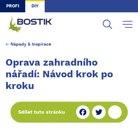
Skip to main content
PROFI
DIY
Nápady & Inspirace
Oprava zahradního
nářadí: Návod krok po
kroku
Fa
Tw
Sh
Sdílet tuto stránku
ce
itt
ar