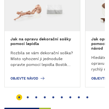
j
j
e
e
v
v
t
t
e
e
n
n
á
á
Jak na opravu dekorační sošky
Jak opra
v
v
pomocí lepidla
pomocí l
o
o
návod
d
d
Rozbila se vám dekorační soška?
Hledáte 
Místo vyhození ji jednoduše
opravu k
opravte pomocí lepidla Bostik
rychlý n
Fast Glue Ultra+.
koženého
OBJEVTE NÁVOD
OBJEVTE 
Fast Glue