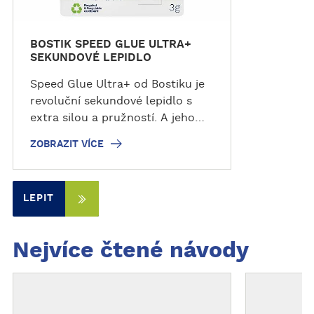
BOSTIK SPEED GLUE ULTRA+
SEKUNDOVÉ LEPIDLO
Speed Glue Ultra+ od Bostiku je
revoluční sekundové lepidlo s
extra silou a pružností. A jeho
největší plus? Inovativní složení s
ZOBRAZIT VÍCE
obsahem 60 % biosložek.
LEPIT
Nejvíce čtené návody
O
O
b
b