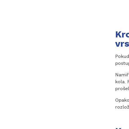
Kr
vr
Pokud
postu
Namiř
kola. 
prošel
Opako
rozlož