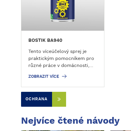
t
v
í
c
e
BOSTIK BA940
Tento víceúčelový sprej je
praktickým pomocníkem pro
různé práce v domácnosti,
garáži i dílně. Usnadňuje
ZOBRAZIT VÍCE
ochranu, údržbu a čištění aut,
kol, nábytku, nářadí,
spotřebičů, mechanismů,
OCHRANA
materiálů a dalších součástí.
Zvládne ale mnohem víc!
BOSTIK BA940 lze využít v
Nejvíce čtené návody
automobilovém průmyslu,
strojírenství, zámečnických