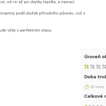
ot, od rzi až po zbytky lepidla, a navrací
ýznamný podíl složek přírodního původu, což z
bude vždy v perfektním stavu.
Úroveň o
Doba trv
20 mins
Celkové 