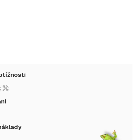
btížnosti
ání
náklady