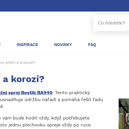
Ů
INSPIRACE
NOVINKY
FAQ
kov před rzí a korozí?
 a korozí?
ční sprej Bostik BA940
. Tento praktický
ň usnadňuje údržbu nářadí a pomáhá řešit řadu
ě.
se vám bude hodit vždy, když potřebujete
oto jednu plechovku spreje vždy po ruce.