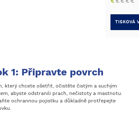
€
€
€
€
€
TISKOVÁ 
k 1: Připravte povrch
, který chcete ošetřit, očistěte čistým a suchým
em, abyste odstranili prach, nečistoty a mastnotu.
aňte ochrannou pojistku a důkladně protřepejte
ovku.