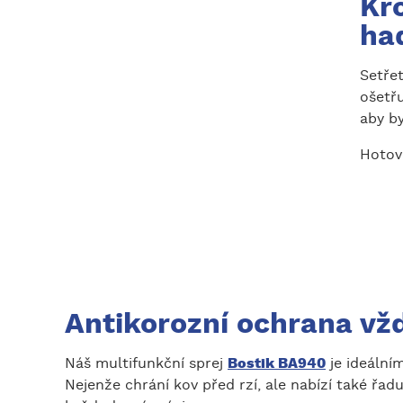
Kr
ha
Setře
ošetřu
aby b
Hotovo
Antikorozní ochrana vž
Náš multifunkční sprej
Bostik BA940
je ideální
Nejenže chrání kov před rzí, ale nabízí také řad