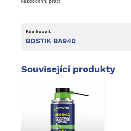
každodenní práci.
Kde koupit
BOSTIK BA940
Související produkty
Z
o
b
r
a
z
i