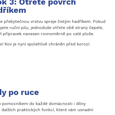
ok 3: Otřete povrch
dříkem
te přebytečnou vrstvu spreje čistým hadříkem. Pokud
jete ruční pilu, jednoduše otřete obě strany čepele,
yl přípravek nanesen rovnoměrně po celé ploše.
! Kov je nyní spolehlivě chráněn před korozí.
dy po ruce
m pomocníkem do každé domácnosti i dílny.
u dalších praktických funkcí, které vám usnadní