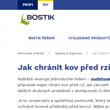
Skip to main content
PROFI
DIY
BOSTIK ŘEŠENÍ
VYHLEDÁVAČ PRODUKT
domovská stránka
nápady & inspirace
jak chránit 
Jak chránit kov před rzí
Naštěstí existuje jednoduché řešení –
multifunk
přípravek nejen chrání kov před rzí, ale zárove
dalších drobných problémů v domácnosti či díln
Je to univerzální a spolehlivý pomocník, který 
ochránit kovové předměty před korozí. Mějte pr