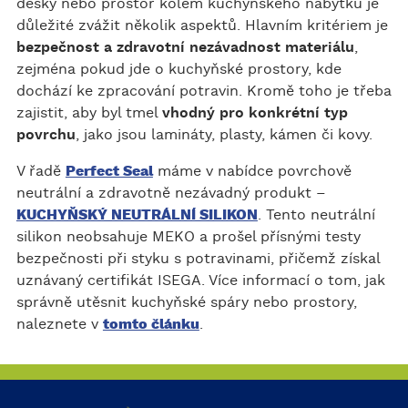
desky nebo prostor kolem kuchyňského nábytku je
důležité zvážit několik aspektů. Hlavním kritériem je
bezpečnost a zdravotní nezávadnost materiálu
,
zejména pokud jde o kuchyňské prostory, kde
dochází ke zpracování potravin. Kromě toho je třeba
zajistit, aby byl tmel
vhodný pro konkrétní typ
povrchu
, jako jsou lamináty, plasty, kámen či kovy.
V řadě
Perfect Seal
máme v nabídce povrchově
neutrální a zdravotně nezávadný produkt –
KUCHYŇSKÝ NEUTRÁLNÍ SILIKON
. Tento neutrální
silikon neobsahuje MEKO a prošel přísnými testy
bezpečnosti při styku s potravinami, přičemž získal
uznávaný certifikát ISEGA. Více informací o tom, jak
správně utěsnit kuchyňské spáry nebo prostory,
naleznete v
tomto článku
.