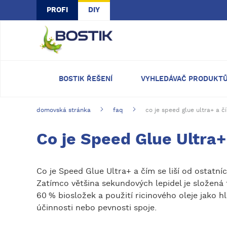
Skip to main content
PROFI
DIY
BOSTIK ŘEŠENÍ
VYHLEDÁVAČ PRODUKT
domovská stránka
faq
co je speed glue ultra+ a č
Co je Speed Glue Ultra+
Co je Speed Glue Ultra+ a čím se liší od ostatn
Zatímco většina sekundových lepidel je složená 
60 % biosložek a použití ricinového oleje jako h
účinnosti nebo pevnosti spoje.