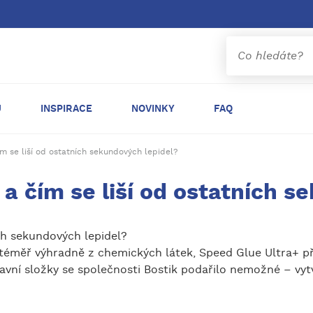
Ů
INSPIRACE
NOVINKY
FAQ
ím se liší od ostatních sekundových lepidel?
 a čím se liší od ostatních 
ích sekundových lepidel?
téměř výhradně z chemických látek, Speed Glue Ultra+ pře
lavní složky se společnosti Bostik podařilo nemožné – vyt