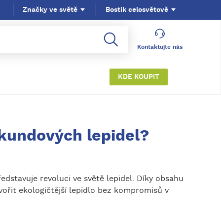
Značky ve světě
Bostik celosvětově
Kontaktujte nás
KDE KOUPIT
sekundových lepidel?
dstavuje revoluci ve světě lepidel. Díky obsahu
vořit ekologičtější lepidlo bez kompromisů v