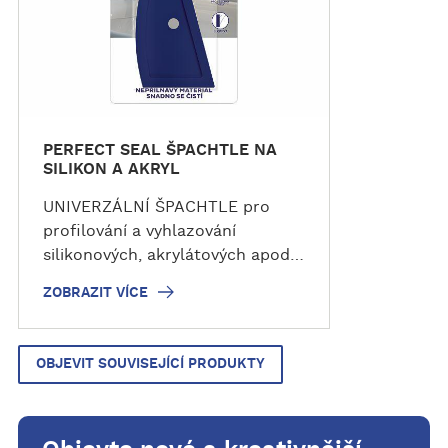
v
í
c
e
PERFECT SEAL ŠPACHTLE NA
SILIKON A AKRYL
UNIVERZÁLNÍ ŠPACHTLE pro
profilování a vyhlazování
silikonových, akrylátových apod.
spojů.
ZOBRAZIT VÍCE
OBJEVIT SOUVISEJÍCÍ PRODUKTY