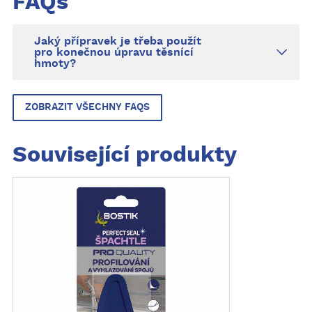
FAQs
výsledek dokonalý.
Perfektní
Jaký přípravek je třeba použít
pro konečnou úpravu těsnící
hmoty?
ZOBRAZIT VŠECHNY FAQS
Související produkty
Z
o
b
r
a
z
i
t