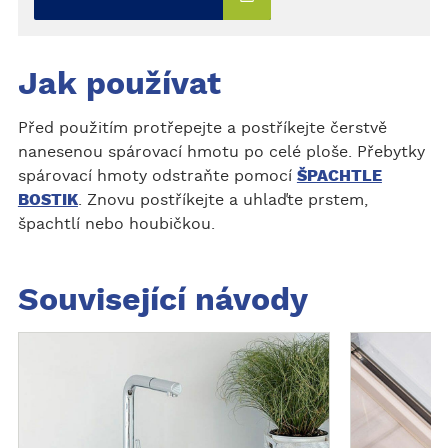
Jak používat
Před použitím protřepejte a postříkejte čerstvě
nanesenou spárovací hmotu po celé ploše. Přebytky
spárovací hmoty odstraňte pomocí
ŠPACHTLE
BOSTIK
. Znovu postříkejte a uhlaďte prstem,
špachtlí nebo houbičkou.
Související návody
O
O
b
b
j
j
e
e
v
v