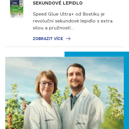
o
SEKUNDOVÉ LEPIDLO
b
Speed Glue Ultra+ od Bostiku je
r
revoluční sekundové lepidlo s extra
a
silou a pružností…
z
i
ZOBRAZIT VÍCE
t
v
í
c
e