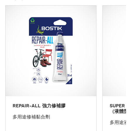
了
了
解
解
更
更
多
多
REPAIR-ALL 強力修補膠
SUPER 
（液體型
多用途修補黏合劑
多用途液