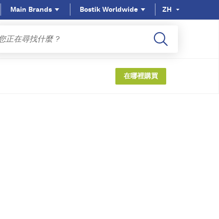
Main Brands
Bostik Worldwide
ZH
在哪裡購買