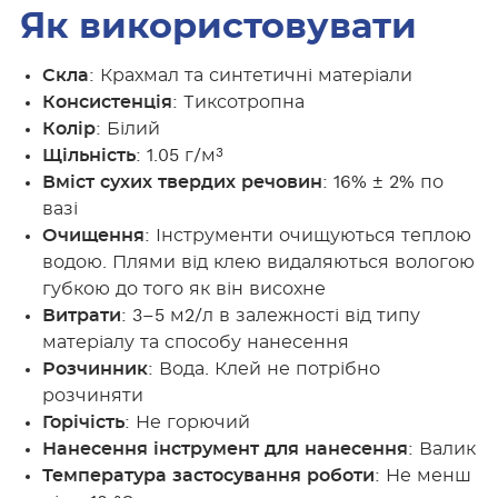
Як використовувати
Скла
: Крахмал та синтетичні матеріали
Консистенція
: Tиксотропна
Колір
: Білий
3
Щільність
: 1.05 г/м
Вміст сухих твердих речовин
: 16% ± 2% по
вазі
Очищення
: Інструменти очищуються теплою
водою. Плями від клею видаляються вологою
губкою до того як він висохне
Витрати
: 3–5 м2/л в залежності від типу
матеріалу та способу нанесення
Розчинник
: Вода. Клей не потрібно
розчиняти
Горічість
: Не горючий
Нанесення інструмент для нанесення
: Валик
Температура застосування роботи
: Не менш