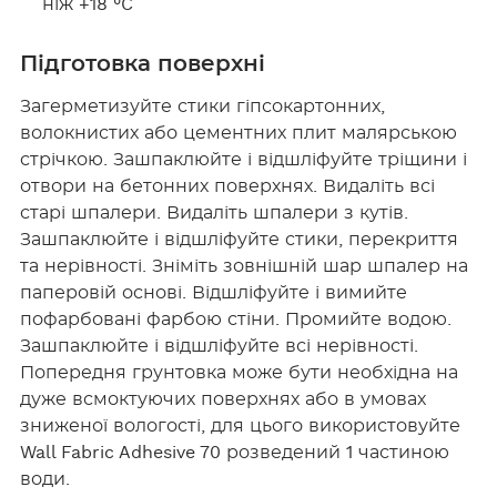
ніж +18 °C
Підготовка поверхні
Загерметизуйте стики гіпсокартонних,
волокнистих або цементних плит малярською
стрічкою. Зашпаклюйте і відшліфуйте тріщини і
отвори на бетонних поверхнях. Видаліть всі
старі шпалери. Видаліть шпалери з кутів.
Зашпаклюйте і відшліфуйте стики, перекриття
та нерівності. Зніміть зовнішній шар шпалер на
паперовій основі. Відшліфуйте і вимийте
пофарбовані фарбою стіни. Промийте водою.
Зашпаклюйте і відшліфуйте всі нерівності.
Попередня грунтовка може бути необхідна на
дуже всмоктуючих поверхнях або в умовах
зниженої вологості, для цього використовуйте
Wall Fabric Adhesive 70 розведений 1 частиною
води.