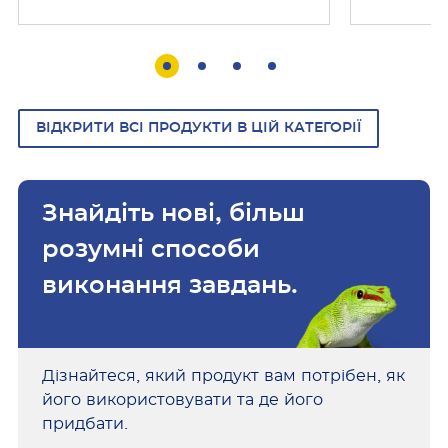
більшості поверхонь в сухих
і
і
приміщеннях.
я
я
ВІДКРИТИ ВСІ ПРОДУКТИ В ЦІЙ КАТЕГОРІЇ
Знайдіть нові, більш
розумні способи
виконання завдань.
Дізнайтеся, який продукт вам потрібен, як
його використовувати та де його
придбати.