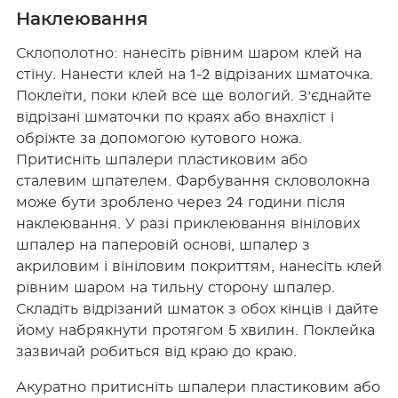
Наклеювання
Склополотно: нанесіть рівним шаром клей на
стіну. Нанести клей на 1-2 відрізаних шматочка.
Поклеїти, поки клей все ще вологий. З’єднайте
відрізані шматочки по краях або внахліст і
обріжте за допомогою кутового ножа.
Притисніть шпалери пластиковим або
сталевим шпателем. Фарбування скловолокна
може бути зроблено через 24 години після
наклеювання. У разі приклеювання вінілових
шпалер на паперовій основі, шпалер з
акриловим і вініловим покриттям, нанесіть клей
рівним шаром на тильну сторону шпалер.
Складіть відрізаний шматок з обох кінців і дайте
йому набрякнути протягом 5 хвилин. Поклейка
зазвичай робиться від краю до краю.
Акуратно притисніть шпалери пластиковим або