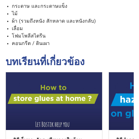
กระดาษ และกระดาษแข็ง
ไม้
ผ้า (รวมถึงหนัง สักหลาด และหนังกลับ)
เลื่อม
โฟมโพลีสไตรีน
คอนกรีต / ดินเผา
บทเรียนที่เกี่ยวข้อง
ดู
ดู
บ
บ
ท
ท
เ
เ
รี
รี
ย
ย
น
น
นี้
นี้