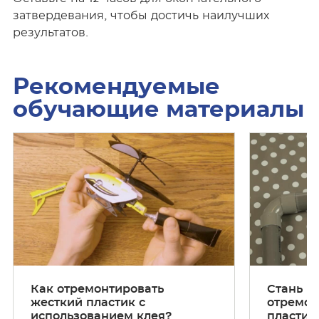
затвердевания, чтобы достичь наилучших
результатов.
Рекомендуемые
обучающие материалы
П
П
о
о
ш
ш
а
а
г
г
о
о
в
в
ы
ы
е
е
Как отремонтировать
Стань г
и
и
жесткий пластик с
отремон
н
н
использованием клея?
пластик