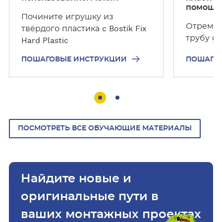
с
с
помощь
Почините игрушку из
т
т
Отремон
твёрдого пластика c Bostik Fix
р
р
трубу с B
Hard Plastic
у
у
к
к
ПОШАГОВЫЕ ИНСТРУКЦИИ
ПОШАГО
ц
ц
и
и
и
и
ПОСМОТРЕТЬ ВСЕ ОБУЧАЮЩИЕ МАТЕРИАЛЫ
Найдите новые и
оригинальные пути в
ваших монтажных проектах