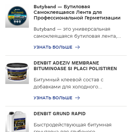
У
Butyband — Бутиловая
з
Самоклеящаяся Лента для
н
Профессиональной Герметизации
а
Butyband — это универсальная
т
самоклеящаяся бутиловая лента,…
ь
б
УЗНАТЬ БОЛЬШЕ
о
У
л
DENBIT ADEZIV MEMBRANE
з
ь
BITUMINOASE SI PLACI POLISTIREN
н
ш
Битумный клеевой состав с
а
е
добавками для холодного…
т
ь
УЗНАТЬ БОЛЬШЕ
б
о
У
DENBIT GRUND RAPID
л
з
ь
н
Быстродействующая битумная
ш
а