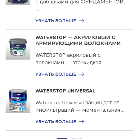
а
с добавками для ФУНДАМЕНТОВ,
ш
т
…
е
ь
УЗНАТЬ БОЛЬШЕ
б
о
У
WATERSTOP — АКРИЛОВЫЙ С
л
з
АРМИРУЮЩИМИ ВОЛОКНАМИ
ь
н
ш
WATERSTOP акриловый с
а
е
волокнами — это жидкая…
т
ь
УЗНАТЬ БОЛЬШЕ
б
о
У
WATERSTOP UNIVERSAL
л
з
ь
н
Waterstop Universal защищает от
ш
а
инфильтраций — моментальная…
е
т
УЗНАТЬ БОЛЬШЕ
ь
б
о