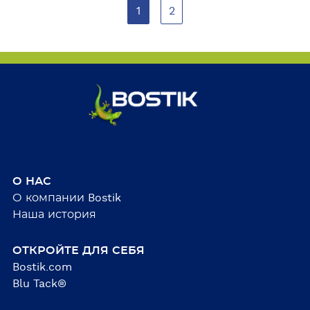
1
2
л
ь
ш
е
О НАС
О компании Bostik
Наша история
ОТКРОЙТЕ ДЛЯ СЕБЯ
Bostik.com
Blu Tack®