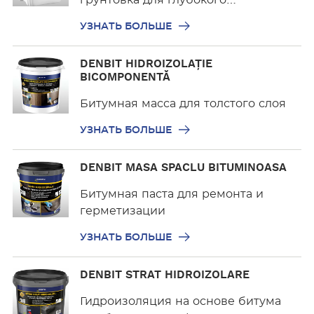
грунтовка для глубокого…
е
т
УЗНАТЬ БОЛЬШЕ
ь
б
У
DENBIT HIDROIZOLAȚIE
о
з
BICOMPONENTĂ
л
н
ь
Битумная масса для толстого слоя
а
ш
т
УЗНАТЬ БОЛЬШЕ
е
ь
б
У
DENBIT MASA SPACLU BITUMINOASA
о
з
л
н
Битумная паста для ремонта и
ь
а
герметизации
ш
т
УЗНАТЬ БОЛЬШЕ
е
ь
б
У
DENBIT STRAT HIDROIZOLARE
о
з
л
н
Гидроизоляция на основе битума
ь