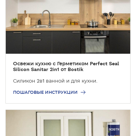
а
г
о
в
ы
е
и
н
с
Освежи кухню с Герметиком Perfect Seal
Silicon Sanitar 2in1 от Bostik
т
р
Силикон 2в1 ванной и для кухни.
у
к
ПОШАГОВЫЕ ИНСТРУКЦИИ
ц
и
П
и
о
ш
а