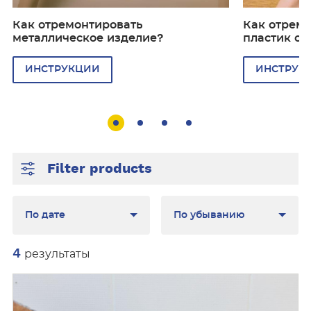
ц
ц
и
и
Как отремонтировать
Как отрем
и
и
металлическое изделие?
пластик с 
ИНСТРУКЦИИ
ИНСТРУК
Filter products
Sort
Direction
4
результаты
П
о