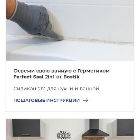
ш
а
г
о
в
ы
е
и
н
с
Освежи свою ванную с Герметиком
Perfect Seal 2in1 от Bostik
т
р
Силикон 2в1 для кухни и ванной.
у
к
ПОШАГОВЫЕ ИНСТРУКЦИИ
ц
и
П
и
о
ш