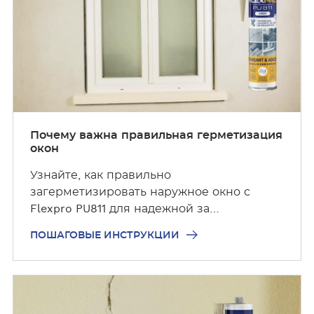
г
о
в
ы
е
и
н
с
Почему важна правильная герметизация
окон
т
р
Узнайте, как правильно
у
загерметизировать наружное окно с
к
Flexpro PU811 для надежной за…
ц
и
ПОШАГОВЫЕ ИНСТРУКЦИИ
и
П
о