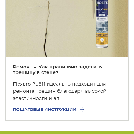
ш
а
г
о
в
ы
е
и
н
с
Ремонт – Как правильно заделать
трещину в стене?
т
р
Flexpro PU811 идеально подходит для
у
ремонта трещин благодаря высокой
к
эластичности и ад…
ц
и
ПОШАГОВЫЕ ИНСТРУКЦИИ
и