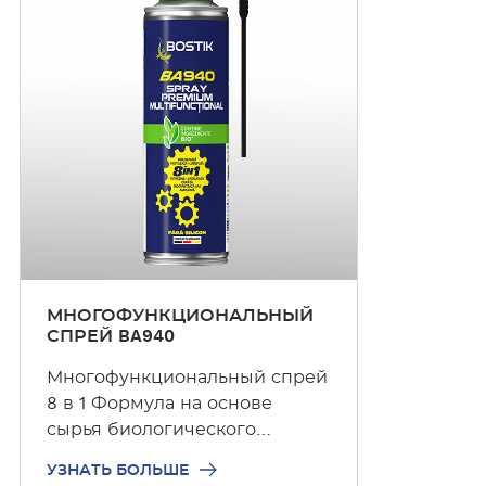
н
а
т
ь
б
о
л
ь
ш
е
МНОГОФУНКЦИОНАЛЬНЫЙ
СПРЕЙ BA940
Многофункциональный спрей
8 в 1 Формула на основе
сырья биологического
происхождения
УЗНАТЬ БОЛЬШЕ