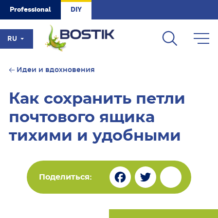
Skip to main content
Professional
DIY
RU
Идеи и вдохновения
Как сохранить петли
почтового ящика
тихими и удобными
Fa
Tw
Sh
Поделиться:
ce
itt
ar