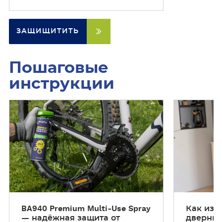
ЗАЩИЩИТИТЬ
Пошаговые
инструкции
П
П
о
о
ш
ш
а
а
г
г
о
о
в
в
ы
ы
е
е
BA940 Premium Multi-Use Spray
Как изб
и
и
— надёжная защита от
дверных