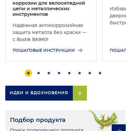
н
н
коррозии для велосипедной
с
с
цепи и металлических
Избавит
инструментов
т
т
дверных
р
р
быстро
Надёжная антикоррозийная
у
у
защита металла без краски —
к
к
с Bostik BA940!
ц
ц
и
и
ПОШАГОВЫЕ ИНСТРУКЦИИ
ПОШАГО
и
и
ИДЕИ И ВДОХНОВЕНИЯ
Подбор продукта
Поиск подходящего продукта