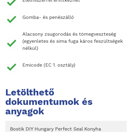
Élelmiszerrel érintkezhet
Gomba- és penészálló
Alacsony zsugorodás és tömegveszteség
(egyenletes és sima fuga káros feszültségek
nélkül)
Emicode (EC 1. osztály)
Letölthető
dokumentumok és
anyagok
Bostik DIY Hungary Perfect Seal Konyha