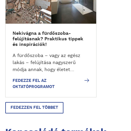
z
z
e
f
e
Nekivágna a fürdőszoba-
l
felújításnak? Praktikus tippek
a
és inspirációk!
z
A fürdőszoba – vagy az egész
o
lakás – felújítása nagyszerű
k
módja annak, hogy életet
t
leheljünk az otthonunkba, és
a
FEDEZZE FEL AZ
modernizáljuk a belső teret.
t
OKTATÓPROGRAMOT
Mind tudjuk, hogy semmi örök –
ó
még a fürdőszobánk sem –, így
p
pár évente mindenképp szükség
r
FEDEZZEN FEL TÖBBET
van egy kisebb (vagy nagyobb)
o
felújításra ezen helyiségben is.
g
Amennyiben Ön is felújítást
r