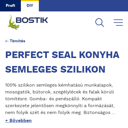
Skip to main content
Profi
DIY
Tömítés
PERFECT SEAL KONYHA
SEMLEGES SZILIKON
100% szilikon semleges kémhatású munkalapok,
mosogatók, bútorok, szegélylécek és falak körüli
tömítésre. Gomba- és penészálló. Kompakt
szerkezete jelentősen megkönnyíti a formázását,
nem folyik szét és nem folyik meg. Biztonságos ...
+ Bővebben