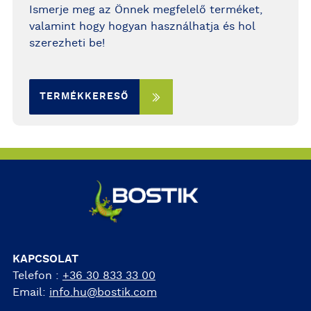
Ismerje meg az Önnek megfelelő terméket,
valamint hogy hogyan használhatja és hol
szerezheti be!
TERMÉKKERESŐ
KAPCSOLAT
Telefon :
+36 30 833 33 00
Email:
info.hu@bostik.com