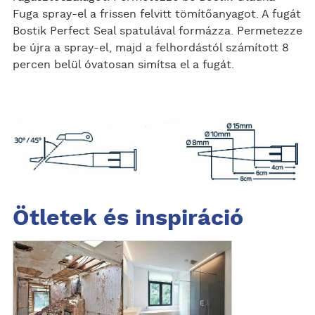
Fuga spray-el a frissen felvitt tömítőanyagot. A fugát
Bostik Perfect Seal spatulával formázza. Permetezze
be újra a spray-el, majd a felhordástól számított 8
percen belül óvatosan simítsa el a fugát.
Ötletek és inspiráció
F
e
d
e