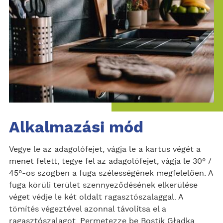
Alkalmazási mód
Vegye le az adagolófejet, vágja le a kartus végét a
menet felett, tegye fel az adagolófejet, vágja le 30° /
45°-os szögben a fuga szélességének megfelelően. A
fuga körüli terület szennyeződésének elkerülése
véget védje le két oldalt ragasztószalaggal. A
tömítés végeztével azonnal távolítsa el a
ragasztószalagot. Permetezze be Bostik Gładka