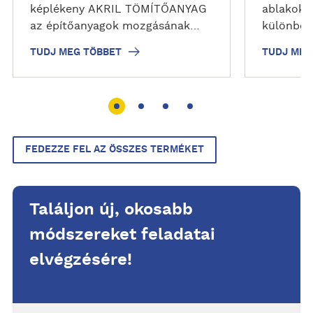
képlékeny AKRIL TÖMÍTŐANYAG
ablakok, 
az építőanyagok mozgásának
különböző
kitett sarokcsatlakozások gyors
épületekr
TUDJ MEG TÖBBET
TUDJ MEG
tömítésére, fali-, mennyezeti-,
kiegészít
sarokrések, valamint az ajtók és
Tartós, 
szegélylécek körüli hézagokat
keményed
tömítésére.
mechanika
és ellená
is, pl. U
FEDEZZE FEL AZ ÖSSZES TERMÉKET
hőmérsékl
merítés. 
nem sárg
Találjon új, okosabb
módszereket feladatai
elvégzésére!