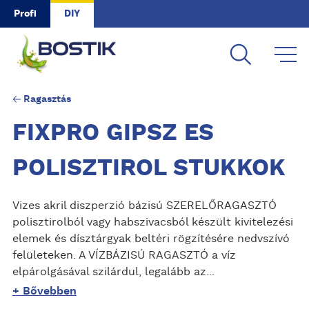
Skip to main content
Profi
DIY
Ragasztás
FIXPRO GIPSZ ES
POLISZTIROL STUKKOK
Vizes akril diszperzió bázisú SZERELŐRAGASZTÓ
polisztirolból vagy habszivacsból készült kivitelezési
elemek és dísztárgyak beltéri rögzítésére nedvszívó
felületeken. A VÍZBÁZISÚ RAGASZTÓ a víz
elpárolgásával szilárdul, legalább az...
+ Bővebben