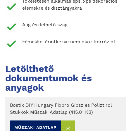
Tökéletesen alkalmas eps, xps dekorációs
elemekre és dísztárgyakra
Alig észlelhető szag
Fémekkel érintkezve nem okoz korróziót
Letölthető
dokumentumok és
anyagok
Bostik DIY Hungary Fixpro Gipsz es Poliztirol
Stukkok Műszaki Adatlap (415.01 KB)
MŰSZAKI ADATLAP