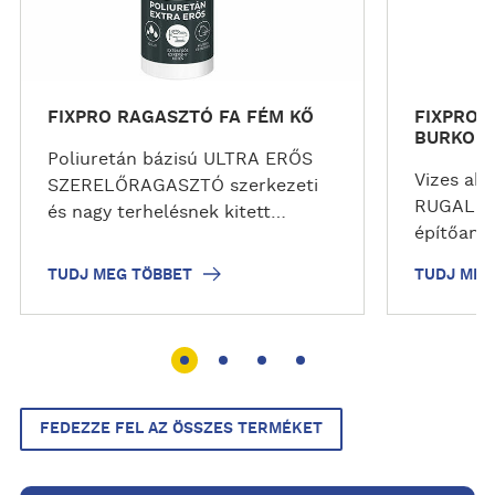
B
B
E
E
T
T
FIXPRO RAGASZTÓ FA FÉM KŐ
FIXPRO 
BURKOL
Poliuretán bázisú ULTRA ERŐS
Vizes akr
SZERELŐRAGASZTÓ szerkezeti
RUGALM
és nagy terhelésnek kitett
építőanya
elemek rögzítésére, mint
elemek be
panelek, korlátok, többrétegű
TUDJ MEG TÖBBET
TUDJ MEG
ragasztá
szerkezetek, profilok, küszöbök,
RAGASZTÓ
ablakpárkányok, lábazatok,
szilárdul
zsanérok, polcok, akasztók,
ragasztot
lépcsőfokok, szigetelőanyagok
nedvszívó
stb. A tartós, erős és merev
kötések az asztalosmunkáknál is
FEDEZZE FEL AZ ÖSSZES TERMÉKET
hasznosnak bizonyulnak.