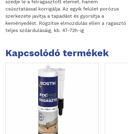
szedje le a felragasztott elemet, hanem
csúsztatással korrigálja. Az egyik felület porózus
szerkezete javítja a tapadást és gyorsítja a
keményedést. Rögzítse elmozdulás ellen a ragasztó
teljes szilárdulásáig, kb. 47-72h-ig
Kapcsolódó termékek
T
T
U
U
D
D
J
J
M
M
E
E
G
G
T
T
Ö
Ö
B
B