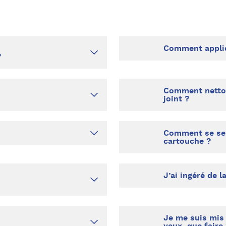
Comment appliq
?
Comment nettoy
joint ?
Comment se serv
cartouche ?
J’ai ingéré de l
Je me suis mis 
yeux, que faire