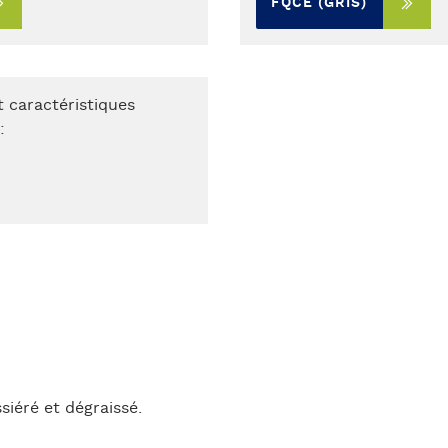
FQCE (GRIS)
t caractéristiques
:
siéré et dégraissé.