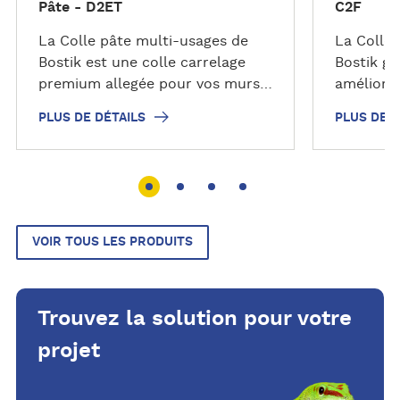
Pâte - D2ET
C2F
La Colle pâte multi-usages de
La Colle 
Bostik est une colle carrelage
Bostik gr
premium allegée pour vos murs
améliorée
(mêmes humides) intérieurs.
colle car
PLUS DE DÉTAILS
PLUS DE D
sols et 
en extéri
VOIR TOUS LES PRODUITS
Trouvez la solution pour votre
projet