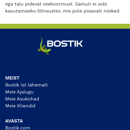
ega talu pidevat veekoormust. Samuti ei sobi
kasutamiseks õõnsustes, mis pole piisavalt niisked.
MEIST
Bostik Ist lähemalt
Meie Ajalugu
Meie Asukohad
Meie Kliendid
AVASTA
Bostik.com