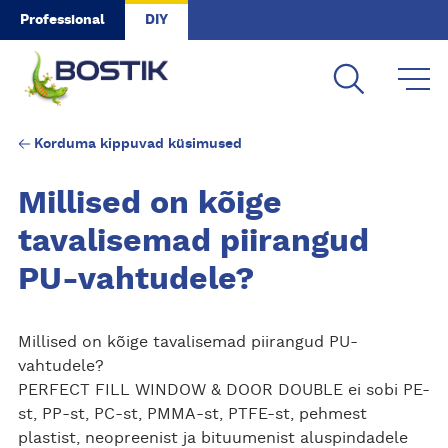
Skip to main content
Professional
DIY
Korduma kippuvad küsimused
Millised on kõige
tavalisemad piirangud
PU-vahtudele?
Millised on kõige tavalisemad piirangud PU-
vahtudele?
PERFECT FILL WINDOW & DOOR DOUBLE ei sobi PE-
st, PP-st, PC-st, PMMA-st, PTFE-st, pehmest
plastist, neopreenist ja bituumenist aluspindadele