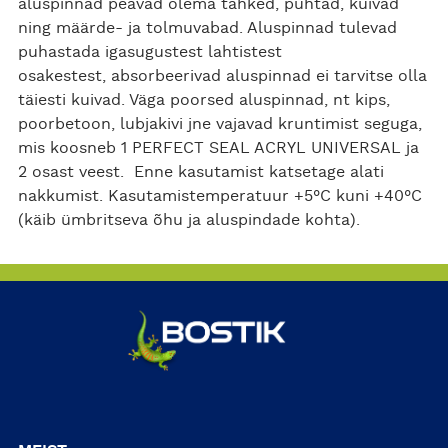
aluspinnad peavad olema tahked, puhtad, kuivad
ning määrde- ja tolmuvabad. Aluspinnad tulevad
puhastada igasugustest lahtistest
osakestest, absorbeerivad aluspinnad ei tarvitse olla
täiesti kuivad. Väga poorsed aluspinnad, nt kips,
poorbetoon, lubjakivi jne vajavad kruntimist seguga,
mis koosneb 1 PERFECT SEAL ACRYL UNIVERSAL ja
2 osast veest. Enne kasutamist katsetage alati
nakkumist. Kasutamistemperatuur +5°C kuni +40°C
(käib ümbritseva õhu ja aluspindade kohta).