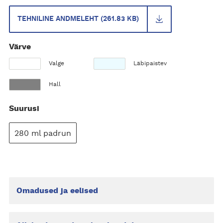
TEHNILINE ANDMELEHT (261.83 KB)
Värve
Valge
Läbipaistev
Hall
Suurusi
280 ml padrun
Omadused ja eelised