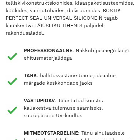
telliskivikonstruktsioonides, klaaspaketisüsteemides,
köökides, vannutubades, duširuumides. BOSTIK
PERFECT SEAL UNIVERSAL SILICONE N tagab
kauakestva TÄIUSLIKU TIHENDI paljudel
rakendusaladel.
PROFESSIONAALNE:
Nakkub peaaegu kõigi
ehitusmaterjalidega
TARK:
hallitusvastane toime, ideaalne
märgade keskkondade jaoks
VASTUPIDAV:
Täiustatud koostis
kauakestva tulemuse saamiseks,
suurepärane UV-kindlus
MITMEOTSTARBELINE:
Tänu ainulaadsele