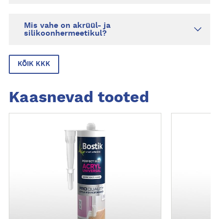
Mis vahe on akrüül- ja
silikoonhermeetikul?
KÕIK KKK
Kaasnevad tooted
L
L
i
i
s
s
a
a
t
t
e
e
a
a
v
v
e
e