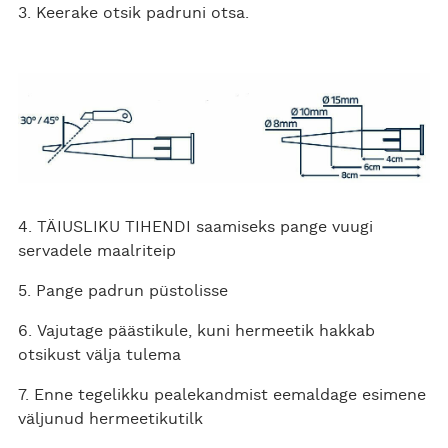
3. Keerake otsik padruni otsa.
4. TÄIUSLIKU TIHENDI saamiseks pange vuugi
servadele maalriteip
5. Pange padrun püstolisse
6. Vajutage päästikule, kuni hermeetik hakkab
otsikust välja tulema
7. Enne tegelikku pealekandmist eemaldage esimene
väljunud hermeetikutilk