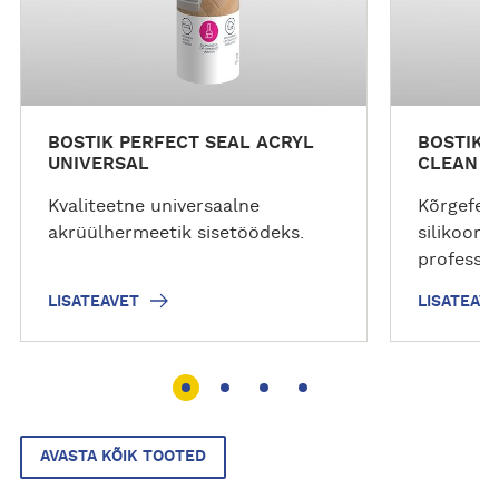
t
t
BOSTIK PERFECT SEAL ACRYL
BOSTIK 
UNIVERSAL
CLEAN
Kvaliteetne universaalne
Kõrgefekt
akrüülhermeetik sisetöödeks.
silikoon,
professio
LISATEAVET
LISATEAV
AVASTA KÕIK TOOTED