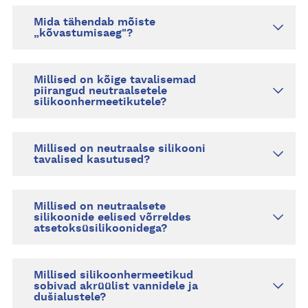
Mida tähendab mõiste
„kõvastumisaeg"?
Millised on kõige tavalisemad
piirangud neutraalsetele
silikoonhermeetikutele?
Millised on neutraalse silikooni
tavalised kasutused?
Millised on neutraalsete
silikoonide eelised võrreldes
atsetoksüsilikoonidega?
Millised silikoonhermeetikud
sobivad akrüülist vannidele ja
dušialustele?