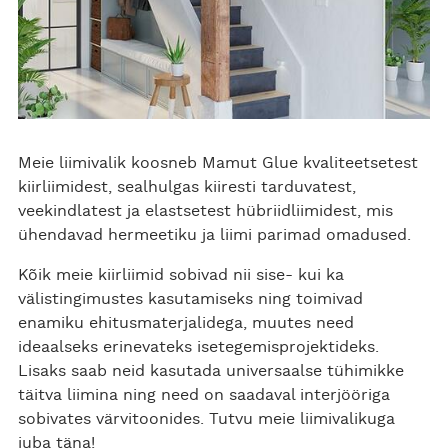
Meie liimivalik koosneb Mamut Glue kvaliteetsetest
kiirliimidest, sealhulgas kiiresti tarduvatest,
veekindlatest ja elastsetest hübriidliimidest, mis
ühendavad hermeetiku ja liimi parimad omadused.
Kõik meie kiirliimid sobivad nii sise- kui ka
välistingimustes kasutamiseks ning toimivad
enamiku ehitusmaterjalidega, muutes need
ideaalseks erinevateks isetegemisprojektideks.
Lisaks saab neid kasutada universaalse tühimikke
täitva liimina ning need on saadaval interjööriga
sobivates värvitoonides. Tutvu meie liimivalikuga
juba täna!