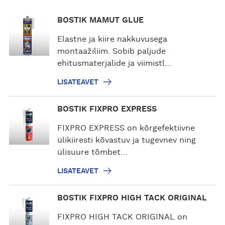
L
BOSTIK MAMUT GLUE
i
s
Elastne ja kiire nakkuvusega
a
montaažiliim. Sobib paljude
t
ehitusmaterjalide ja viimistl…
e
LISATEAVET
a
v
L
BOSTIK FIXPRO EXPRESS
e
i
t
s
FIXPRO EXPRESS on kõrgefektiivne
a
ülikiiresti kõvastuv ja tugevnev ning
t
ülisuure tõmbet…
e
LISATEAVET
a
v
L
BOSTIK FIXPRO HIGH TACK ORIGINAL
e
i
t
s
FIXPRO HIGH TACK ORIGINAL on