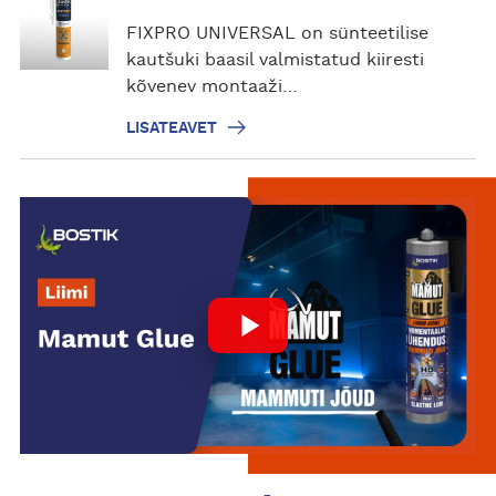
i
s
FIXPRO UNIVERSAL on sünteetilise
a
kautšuki baasil valmistatud kiiresti
t
kõvenev montaaži…
e
LISATEAVET
a
v
e
t