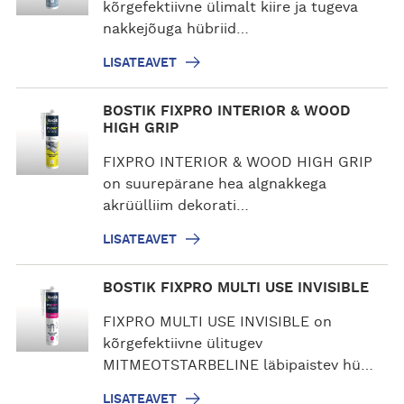
a
kõrgefektiivne ülimalt kiire ja tugeva
t
nakkejõuga hübriid…
e
LISATEAVET
a
v
L
BOSTIK FIXPRO INTERIOR & WOOD
e
i
HIGH GRIP
t
s
FIXPRO INTERIOR & WOOD HIGH GRIP
a
on suurepärane hea algnakkega
t
akrüülliim dekorati…
e
a
LISATEAVET
v
e
L
BOSTIK FIXPRO MULTI USE INVISIBLE
t
i
s
FIXPRO MULTI USE INVISIBLE on
a
kõrgefektiivne ülitugev
t
MITMEOTSTARBELINE läbipaistev hü…
e
LISATEAVET