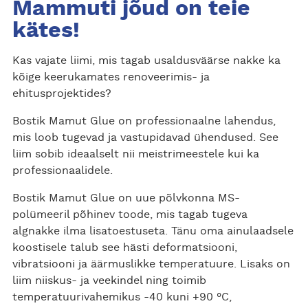
Mammuti jõud on teie
kätes!
Kas vajate liimi, mis tagab usaldusväärse nakke ka
kõige keerukamates renoveerimis- ja
ehitusprojektides?
Bostik Mamut Glue on professionaalne lahendus,
mis loob tugevad ja vastupidavad ühendused. See
liim sobib ideaalselt nii meistrimeestele kui ka
professionaalidele.
Bostik Mamut Glue on uue põlvkonna MS-
polümeeril põhinev toode, mis tagab tugeva
algnakke ilma lisatoestuseta. Tänu oma ainulaadsele
koostisele talub see hästi deformatsiooni,
vibratsiooni ja äärmuslikke temperatuure. Lisaks on
liim niiskus- ja veekindel ning toimib
temperatuurivahemikus -40 kuni +90 °C,